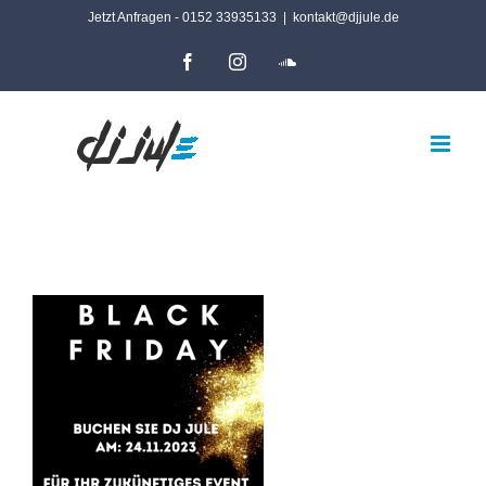
Zum
Jetzt Anfragen - 0152 33935133
|
kontakt@djjule.de
Inhalt
Facebook
Instagram
SoundCloud
springen