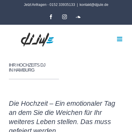
Zum
Jetzt Anfragen - 0152 33935133
|
kontakt@djjule.de
Inhalt
Facebook
Instagram
SoundCloud
springen
IHR HOCHZEITS DJ
IN HAMBURG
Die Hochzeit – Ein emotionaler Tag
an dem Sie die Weichen für Ihr
weiteres Leben stellen. Das muss
gefeiert werden.