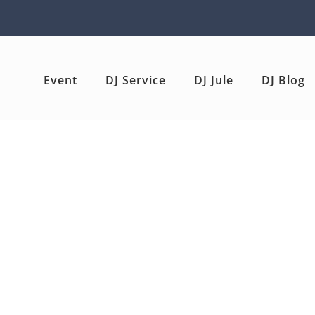
Event
DJ Service
DJ Jule
DJ Blog