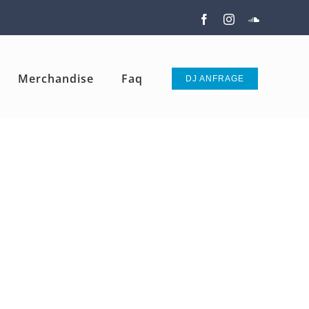
Facebook
Instagram
SoundClou
Merchandise
Faq
DJ ANFRAGE