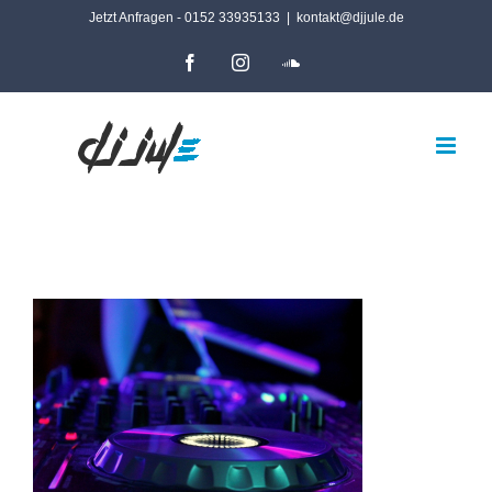
Zum
Jetzt Anfragen - 0152 33935133
|
kontakt@djjule.de
Inhalt
Facebook
Instagram
SoundCloud
springen