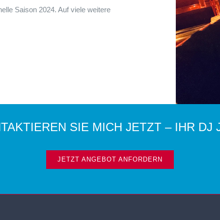
elle Saison 2024. Auf viele weitere
TAKTIEREN SIE MICH JETZT – IHR DJ 
JETZT ANGEBOT ANFORDERN