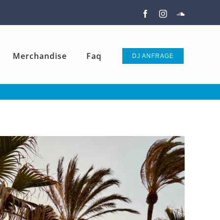
Facebook
Instagram
SoundClou
Merchandise
Faq
DJ ANFRAGE