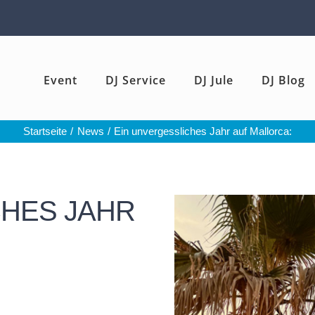
Event
DJ Service
DJ Jule
DJ Blog
Startseite
News
Ein unvergessliches Jahr auf Mallorca:
CHES JAHR