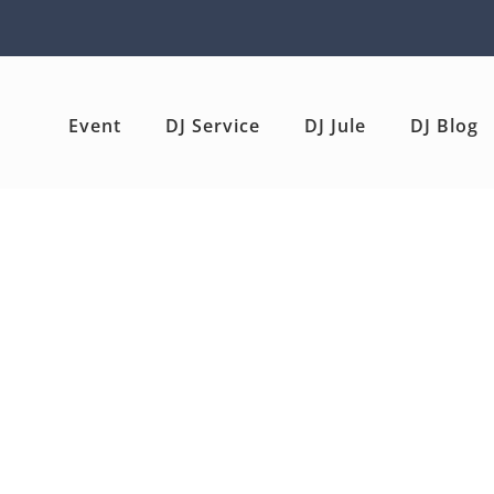
Event
DJ Service
DJ Jule
DJ Blog