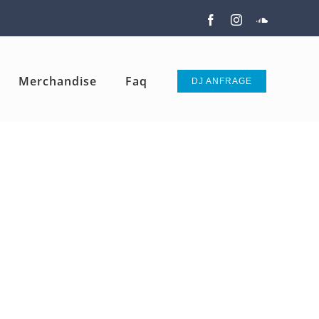
Facebook
Instagram
SoundClou
Merchandise
Faq
DJ ANFRAGE