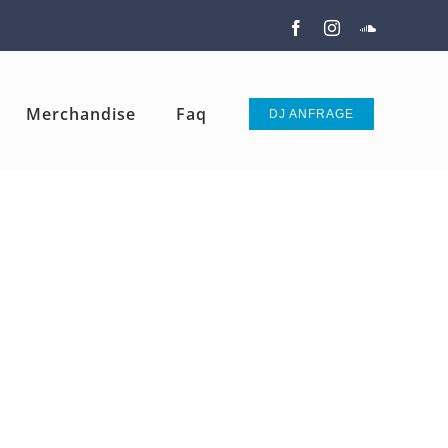
Facebook
Instagram
SoundClou
Merchandise
Faq
DJ ANFRAGE