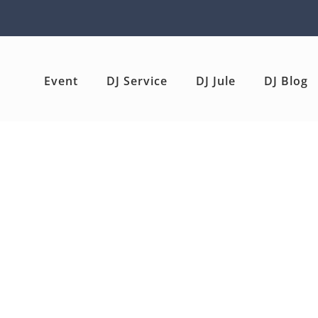
Event
DJ Service
DJ Jule
DJ Blog