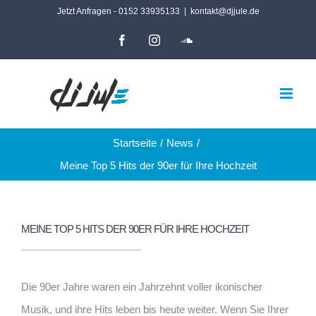
Zum
Jetzt Anfragen - 0152 33935133
|
kontakt@djjule.de
Inhalt
Facebook
Instagram
SoundCloud
springen
Startseite
News
Meine Top 5 Hits der 90er für Ihre Hochzeit
MEINE TOP 5 HITS DER 90ER FÜR IHRE HOCHZEIT
Die 90er Jahre waren ein Jahrzehnt voller ikonischer
Musik, und ihre Hits leben bis heute weiter. Wenn Sie Ihrer