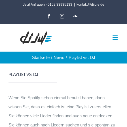
Zum
Jetzt Anfragen - 0152 33935133
|
kontakt@djjule.de
Inhalt
Facebook
Instagram
SoundCloud
springen
Startseite
News
Playlist vs. DJ
PLAYLIST VS. DJ
Wenn Sie Spotify schon einmal benutzt haben, dann
wissen Sie, dass es einfach ist eine Playlist zu erstellen.
Sie können viele Lieder finden und auch neue entdecken.
Sie können auch nach Liedern suchen und sie spontan zu